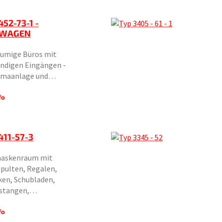
452-73-1 -
WAGEN
äumige Büros mit
ändigen Eingängen -
imaanlage und…
fo
411-57-3
askenraum mit
pulten, Regalen,
ken, Schubladen,
rstangen,…
fo