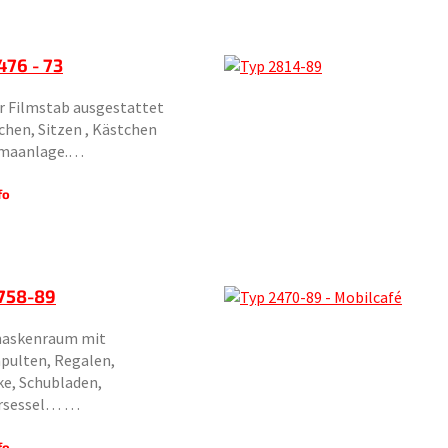
476 - 73
r Filmstab ausgestattet
chen, Sitzen , Kästchen
imaanlage.…
fo
758-89
askenraum mit
pulten, Regalen,
e, Schubladen,
ursessel… …
fo