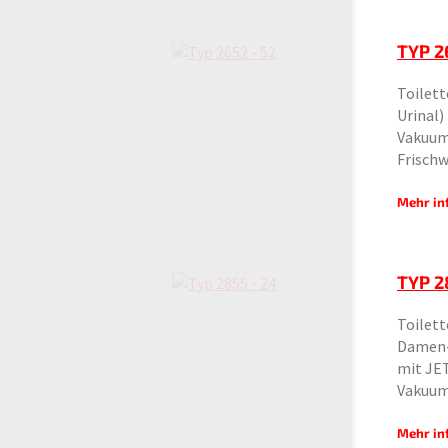
TYP 2
Toilet
Urinal)
Vakuum
Frisch
Mehr in
TYP 2
Toilet
Damen- 
mit JE
Vakuum
Mehr in