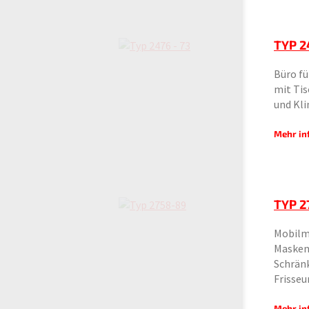
TYP 2
Büro fü
mit Tis
und Kl
Mehr in
TYP 2
Mobilm
Masken
Schränk
Frisse
Mehr in