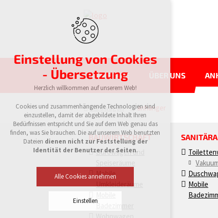
Einstellung von Cookies
- Übersetzung
HOMEPAGE
ÜBER UNS
AN
Herzlich willkommen auf unserem Web!
Cookies und zusammenhängende Technologien sind
eurowagon
anhänger
einzustellen, damit der abgebildete Inhalt Ihren
Bedürfnissen entspricht und Sie auf dem Web genau das
finden, was Sie brauchen. Die auf unserem Web benutzten
BAUWIRTSCHAFT
SANITÄR
Dateien
dienen nicht zur Feststellung der
Identität der Benutzer der Seiten
.
Bürowagen und
Toilette
Speiseräume
Vakuum
Mobile
Duschwa
Alle Cookies annehmen
Umkleideräume
Mobile
Mobile
Badezim
Einstellen
Badezimmer
Wohnwagen