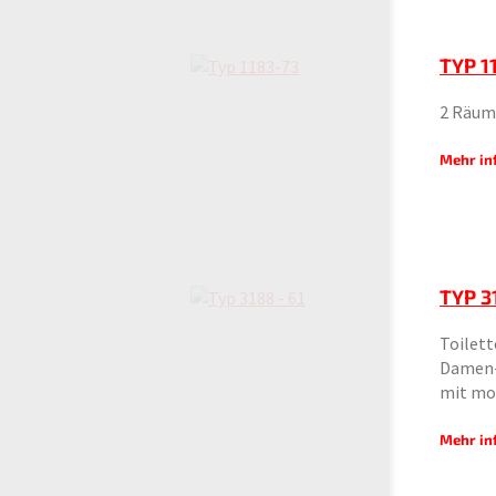
TYP 1
2 Räume
Mehr in
TYP 3
Toilet
Damen- 
mit mo
Mehr in