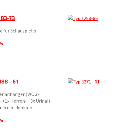
183-73
 für Schauspieler
fo
188 - 61
tenanhänger (WC 3x
+1x Herren- +3x Urinal)
dernen dunklen…
fo