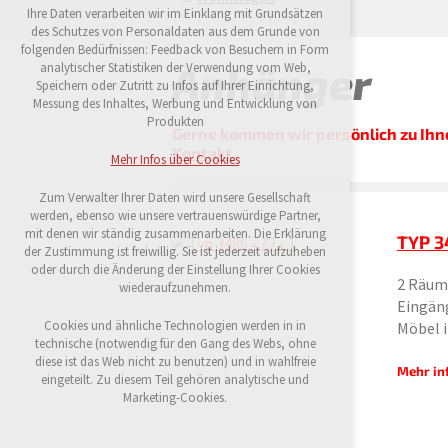
Ihre Daten verarbeiten wir im Einklang mit Grundsätzen
Technische Cookies
des Schutzes von Personaldaten aus dem Grunde von
notwendig für Webbetrieb
folgenden Bedürfnissen: Feedback von Besuchern in Form
Festhalten des Kontextes der Seiten (session):
Anhänger
analytischer Statistiken der Verwendung vom Web,
etwaige Anmeldungen, Wahlen der Sprache
Speichern oder Zutritt zu Infos auf Ihrer Einrichtung,
u. ä.
Messung des Inhaltes, Werbung und Entwicklung von
Produkten
Gerne kommen wir persönlich zu Ihn
Wahlfreie Cookies
Kontakt
.
analytische für die anonymisierte Auswertung
Mehr Infos über Cookies
der Besucherzahl
Marketing-Cookies (Google, Seznam,
Zum Verwalter Ihrer Daten wird unsere Gesellschaft
Facebook)
werden, ebenso wie unsere vertrauenswürdige Partner,
mit denen wir ständig zusammenarbeiten. Die Erklärung
TYP 34
Mehr Infos über Cookies
der Zustimmung ist freiwillig. Sie ist jederzeit aufzuheben
oder durch die Änderung der Einstellung Ihrer Cookies
2 Räum
wiederaufzunehmen.
Eingäng
Alle Cookies annehmen
Cookies und ähnliche Technologien werden in in
Möbel 
technische (notwendig für den Gang des Webs, ohne
diese ist das Web nicht zu benutzen) und in wahlfreie
Ablehnen optional
Mehr in
eingeteilt. Zu diesem Teil gehören analytische und
Marketing-Cookies.