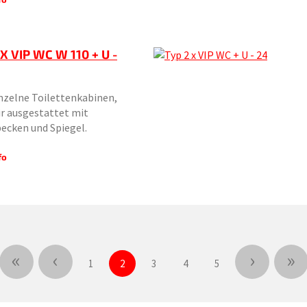
 X VIP WC W 110 + U -
nzelne Toilettenkabinen,
ir ausgestattet mit
ecken und Spiegel.
fo
«
‹
›
»
1
2
3
4
5