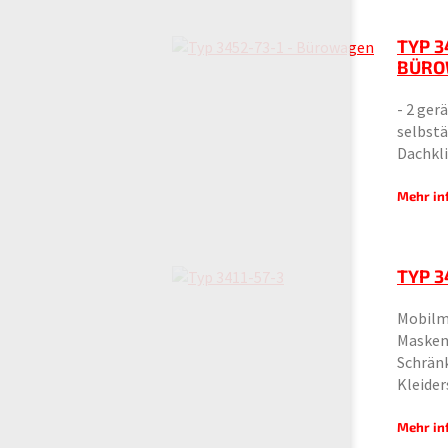
TYP 3
BÜRO
- 2 ger
selbst
Dachkl
Mehr in
TYP 3
Mobilm
Masken
Schrän
Kleide
Mehr in