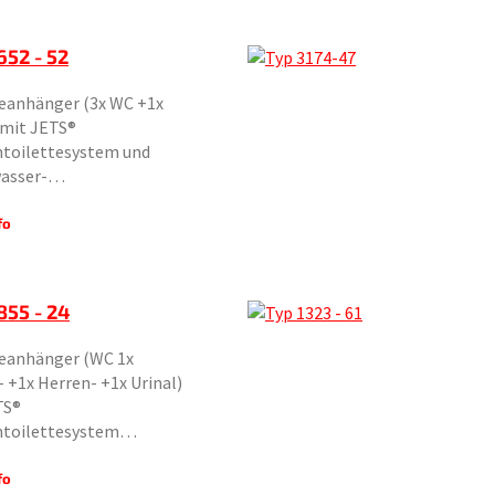
652 - 52
teanhänger (3x WC +1x
 mit JETS®
toilettesystem und
wasser-…
fo
855 - 24
teanhänger (WC 1x
+1x Herren- +1x Urinal)
TS®
toilettesystem…
fo