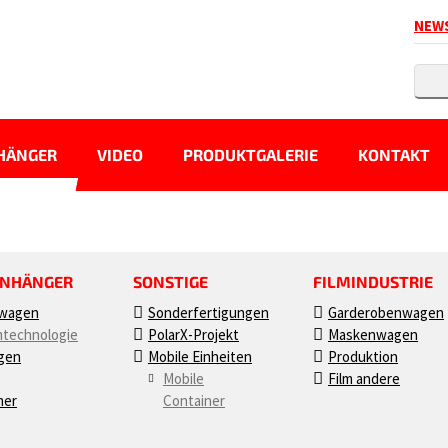
NEW
HÄNGER
VIDEO
PRODUKTGALERIE
KONTAKT
ANHÄNGER
SONSTIGE
FILMINDUSTRIE
nwagen
Sonderfertigungen
Garderobenwagen
technologie
PolarX-Projekt
Maskenwagen
gen
Mobile Einheiten
Produktion
Mobile
Film andere
mer
Container