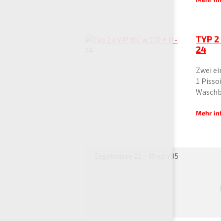
TYP 2
24
Zwei ei
1 Pisso
Waschb
Mehr in
Ergebnisse 21 - 40 von 95