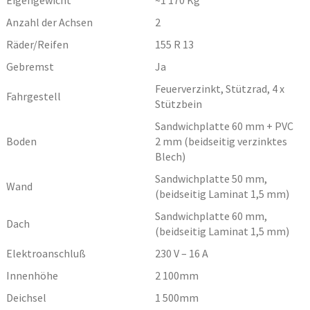
Eigengewicht
~1 170
Kg
Anzahl der Achsen
2
Räder/Reifen
155 R 13
Gebremst
Ja
Feuerverzinkt, Stützrad, 4 x
Fahrgestell
Stützbein
Sandwichplatte 60 mm + PVC
Boden
2 mm (beidseitig verzinktes
Blech)
Sandwichplatte 50 mm,
Wand
(beidseitig Laminat 1,5 mm)
Sandwichplatte 60 mm,
Dach
(beidseitig Laminat 1,5 mm)
Elektroanschluß
230 V – 16 A
Innenhöhe
2 100
mm
Deichsel
1 500
mm