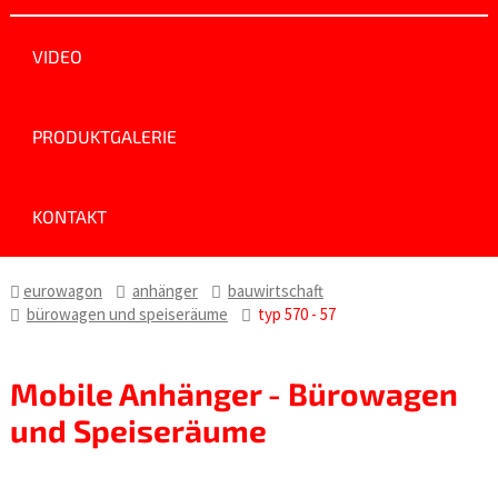
VIDEO
PRODUKTGALERIE
KONTAKT
eurowagon
anhänger
bauwirtschaft
bürowagen und speiseräume
typ 570 - 57
Mobile Anhänger - Bürowagen
und Speiseräume